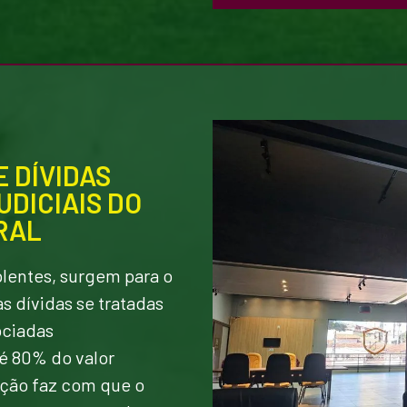
 DÍVIDAS
UDICIAIS DO
RAL
plentes, surgem para o
s dívidas se tratadas
ociadas
é 80% do valor
ação faz com que o