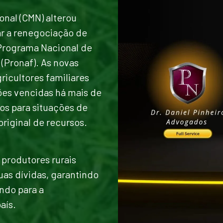
onal (CMN) alterou
ar a renegociação de
 Programa Nacional de
 (Pronaf). As novas
icultores familiares
ões vencidas há mais de
os para situações de
riginal de recursos.
produtores rurais
uas dívidas, garantindo
ndo para a
aís.